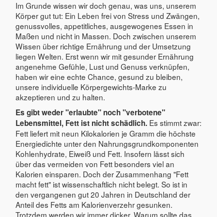
Im Grunde wissen wir doch genau, was uns, unserem
Körper gut tut: Ein Leben frei von Stress und Zwängen,
genussvolles, appetitliches, ausgewogenes Essen in
Maßen und nicht in Massen. Doch zwischen unserem
Wissen über richtige Ernährung und der Umsetzung
liegen Welten. Erst wenn wir mit gesunder Ernährung
angenehme Gefühle, Lust und Genuss verknüpfen,
haben wir eine echte Chance, gesund zu bleiben,
unsere individuelle Körpergewichts-Marke zu
akzeptieren und zu halten.
Es gibt weder "erlaubte" noch "verbotene"
Es stimmt zwar:
Lebensmittel, Fett ist nicht schädlich.
Fett liefert mit neun Kilokalorien je Gramm die höchste
Energiedichte unter den Nahrungsgrundkomponenten
Kohlenhydrate, Eiweiß und Fett. Insofern lässt sich
über das vermeiden von Fett besonders viel an
Kalorien einsparen. Doch der Zusammenhang "Fett
macht fett" ist wissenschaftlich nicht belegt. So ist in
den vergangenen gut 20 Jahren in Deutschland der
Anteil des Fetts am Kalorienverzehr gesunken.
Trotzdem werden wir immer dicker. Warum sollte das