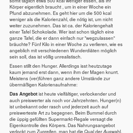
somit täglich etwa 500 kcal weniger essen, als Ihr
Körper eigentlich braucht , um in einer Woche ein
Pfund abzunehmen. Es geht hier um die 500 kcal
weniger als die Kalorienzahl, die nötig ist, um nicht
weiter zuzunehmen. Das ist ca. der Kaloriengehalt
einer Tafel Schokolade. Wer isst schon täglich eine
ganze Tafel, die er dann einfach nur "wegzulassen"
bräuchte? Fünf Kilo in einer Woche zu verlieren, wie es
angeblich mit verschiedenen Wunderdiäten möglich
sein soll, das ist völlig unrealistisch.
Essen stillt den Hunger. Allerdings isst heutzutage
kaum jemand erst dann, wenn ihm der Magen knurrt.
Meistens (ver)führen ganz andere Umstände zur
übermäßigen Kalorienaufnahme:
ist heute vielfältiger, verlockender und
Das Angebot
auch preiswerter als noch vor Jahrzehnten. Hunger(n)
ist unbekannt oder rasch und jederzeit auch auf
preiswerteste Art zu begegnen. Beim Bummel durch
die üppig gefüllten Supermarkt-Regale versagt die
Eigenkontrolle des Körpers. Das Nahrungsangebot
verlockt zum Zugreifen, man hat die Qual der
wahl.
Aus