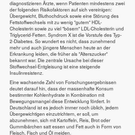
diagnostizieren Ärzte, wenn Patienten mindestens zwei
der folgenden Risikofaktoren auf sich vereinigen:
Übergewicht, Bluthochdruck sowie eine Störung des
Fettstoffwechsels mit zu wenig "gutem" HDL-
Cholesterin sowie zu viel "bösem" LDL-Cholesterin und
Triglycerid-Fetten. Syndrom X ist die Vorstufe des Typ-
2-Diabetes. So wundert es nicht, dass zunehmend
mehr und auch jüngere Menschen heute an der
Erkrankung leiden, die früher als "Alterszucker"
bekannt war. Die zentrale Ursache bei dieser
Stoffwechsel-Entgleisung ist eine steigende
Insulinresistenz.
Eine wachsende Zahl von Forschungsergebnissen
deutet darauf hin, dass der massenhafte Konsum
bestimmter Kohlenhydrate in Kombination mit
Bewegungsmangel diese Entwicklung fördert. In
Deutschland ist es jedoch immer noch üblich, jedem
Übergewichtigen einzutrichtern, er soll, um
abzunehmen, sich mit Kartoffeln, Reis, Brot oder
Gummibärchen satt essen und Fett auch in Form von
Fleisch, Fisch und Öl meiden.