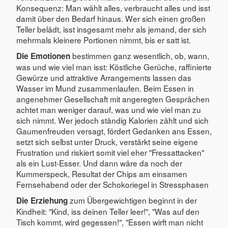
Konsequenz: Man wählt alles, verbraucht alles und isst
damit über den Bedarf hinaus. Wer sich einen großen
Teller belädt, isst insgesamt mehr als jemand, der sich
mehrmals kleinere Portionen nimmt, bis er satt ist.
bestimmen ganz wesentlich, ob, wann,
Die Emotionen
was und wie viel man isst: Köstliche Gerüche, raffinierte
Gewürze und attraktive Arrangements lassen das
Wasser im Mund zusammenlaufen. Beim Essen in
angenehmer Gesellschaft mit angeregten Gesprächen
achtet man weniger darauf, was und wie viel man zu
sich nimmt. Wer jedoch ständig Kalorien zählt und sich
Gaumenfreuden versagt, fördert Gedanken ans Essen,
setzt sich selbst unter Druck, verstärkt seine eigene
Frustration und riskiert somit viel eher "Fressattacken"
als ein Lust-Esser. Und dann wäre da noch der
Kummerspeck, Resultat der Chips am einsamen
Fernsehabend oder der Schokoriegel in Stressphasen
zum Übergewichtigen beginnt in der
Die Erziehung
Kindheit: "Kind, iss deinen Teller leer!", "Was auf den
Tisch kommt, wird gegessen!", "Essen wirft man nicht