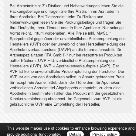
Bei Arzneimitteln: Zu Risiken und Nebenwirkungen lesen Sie die
Packungsbeilage und fragen Sie Ihre Ärztin, Ihren Arzt oder in
Ihrer Apotheke. Bei Tierarzneimitteln: Zu Risiken und
Nebenwirkungen lesen Sie die Packungsbeilage und fragen Sie
Ihre Tierärztin, Ihren Tierarzt oder in Ihrer Apotheke. Nur solange
Vorrat reicht. Irrtum vorbehalten. Alle Preise inkl. MwSt. *
Sparpotential gegenüber der unverbindlichen Preisempfehlung des
Herstellers (UVP) oder der unverbindlichen Herstellermeldung des
Apothekenverkaufspreises (UAVP) an die Informationsstelle für
Arzneispezialitäten (IFA GmbH) / nur bei rezeptfreien Produkten
außer Büchern. UVP = Unverbindliche Preisempfehlung des
Herstellers (UVP). AVP = Apothekenverkaufspreis (AVP). Der
AVP ist keine unverbindliche Preisempfehlung der Hersteller. Der
AVP ist ein von den Apotheken selbst in Ansatz gebrachter Preis
für rezeptfreie Arzneimittel, der in der Höhe dem für Apotheken
verbindlichen Arzneimittel Abgabepreis entspricht, zu dem eine
Apotheke in bestimmten Fällen das Produkt mit der gesetzlichen
Krankenversicherung abrechnet. Im Gegensatz zum AVP ist die
gebräuchliche UVP eine Empfehlung der Hersteller.
This website makes use of cookies to enhance browsing experience and
provide additional functionality.
Details
Privacy policy