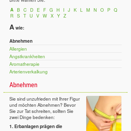
A
B
C
D
E
F
G
H
I
J
K
L
M
N
O
P
Q
R
S
T
U
V
W
X
Y
Z
A
wie:
Abnehmen
Allergien
Angstkrankheiten
Aromatherapie
Arterienverkalkung
Abnehmen
Sie sind unzufrieden mit Ihrer Figur
und möchten Abnehmen? Bevor
Sie zur Tat schreiten, sollten Sie
zwei Dinge bedenken:
1. Erbanlagen prägen die