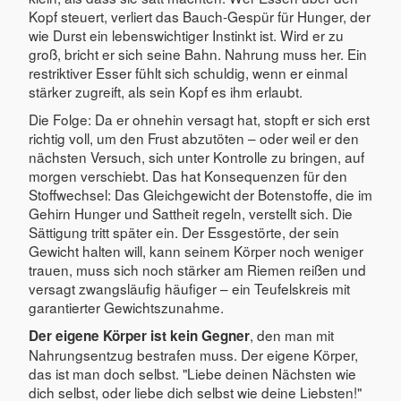
Kopf steuert, verliert das Bauch-Gespür für Hunger, der
wie Durst ein lebenswichtiger Instinkt ist. Wird er zu
groß, bricht er sich seine Bahn. Nahrung muss her. Ein
restriktiver Esser fühlt sich schuldig, wenn er einmal
stärker zugreift, als sein Kopf es ihm erlaubt.
Die Folge: Da er ohnehin versagt hat, stopft er sich erst
richtig voll, um den Frust abzutöten – oder weil er den
nächsten Versuch, sich unter Kontrolle zu bringen, auf
morgen verschiebt. Das hat Konsequenzen für den
Stoffwechsel: Das Gleichgewicht der Botenstoffe, die im
Gehirn Hunger und Sattheit regeln, verstellt sich. Die
Sättigung tritt später ein. Der Essgestörte, der sein
Gewicht halten will, kann seinem Körper noch weniger
trauen, muss sich noch stärker am Riemen reißen und
versagt zwangsläufig häufiger – ein Teufelskreis mit
garantierter Gewichtszunahme.
, den man mit
Der eigene Körper ist kein Gegner
Nahrungsentzug bestrafen muss. Der eigene Körper,
das ist man doch selbst. "Liebe deinen Nächsten wie
dich selbst, oder liebe dich selbst wie deine Liebsten!"