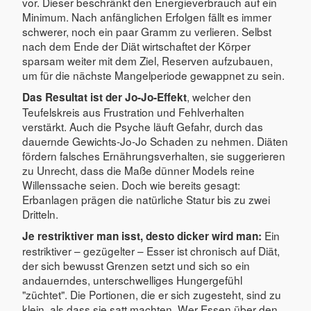
vor. Dieser beschränkt den Energieverbrauch auf ein
Minimum. Nach anfänglichen Erfolgen fällt es immer
schwerer, noch ein paar Gramm zu verlieren. Selbst
nach dem Ende der Diät wirtschaftet der Körper
sparsam weiter mit dem Ziel, Reserven aufzubauen,
um für die nächste Mangelperiode gewappnet zu sein.
, welcher den
Das Resultat ist der Jo-Jo-Effekt
Teufelskreis aus Frustration und Fehlverhalten
verstärkt. Auch die Psyche läuft Gefahr, durch das
dauernde Gewichts-Jo-Jo Schaden zu nehmen. Diäten
fördern falsches Ernährungsverhalten, sie suggerieren
zu Unrecht, dass die Maße dünner Models reine
Willenssache seien. Doch wie bereits gesagt:
Erbanlagen prägen die natürliche Statur bis zu zwei
Dritteln.
Ein
Je restriktiver man isst, desto dicker wird man:
restriktiver – gezügelter – Esser ist chronisch auf Diät,
der sich bewusst Grenzen setzt und sich so ein
andauerndes, unterschwelliges Hungergefühl
"züchtet". Die Portionen, die er sich zugesteht, sind zu
klein, als dass sie satt machten. Wer Essen über den