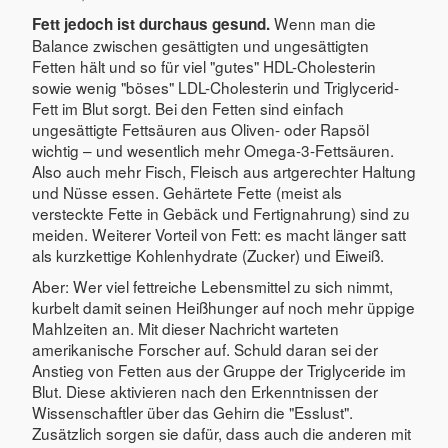
Wenn man die
Fett jedoch ist durchaus gesund.
Balance zwischen gesättigten und ungesättigten
Fetten hält und so für viel "gutes" HDL-Cholesterin
sowie wenig "böses" LDL-Cholesterin und Triglycerid-
Fett im Blut sorgt. Bei den Fetten sind einfach
ungesättigte Fettsäuren aus Oliven- oder Rapsöl
wichtig – und wesentlich mehr Omega-3-Fettsäuren.
Also auch mehr Fisch, Fleisch aus artgerechter Haltung
und Nüsse essen. Gehärtete Fette (meist als
versteckte Fette in Gebäck und Fertignahrung) sind zu
meiden. Weiterer Vorteil von Fett: es macht länger satt
als kurzkettige Kohlenhydrate (Zucker) und Eiweiß.
Aber: Wer viel fettreiche Lebensmittel zu sich nimmt,
kurbelt damit seinen Heißhunger auf noch mehr üppige
Mahlzeiten an. Mit dieser Nachricht warteten
amerikanische Forscher auf. Schuld daran sei der
Anstieg von Fetten aus der Gruppe der Triglyceride im
Blut. Diese aktivieren nach den Erkenntnissen der
Wissenschaftler über das Gehirn die "Esslust".
Zusätzlich sorgen sie dafür, dass auch die anderen mit